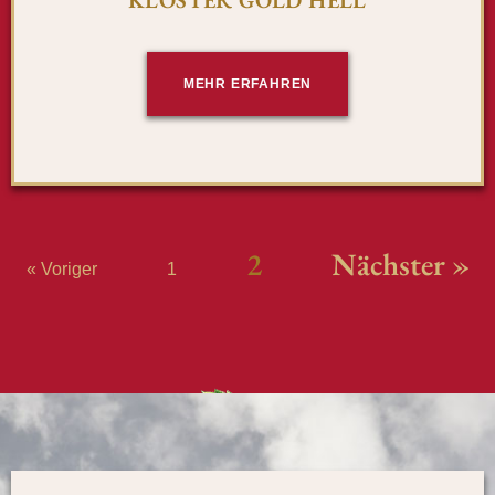
KLOSTER GOLD HELL
MEHR ERFAHREN
2
Nächster »
« Voriger
1